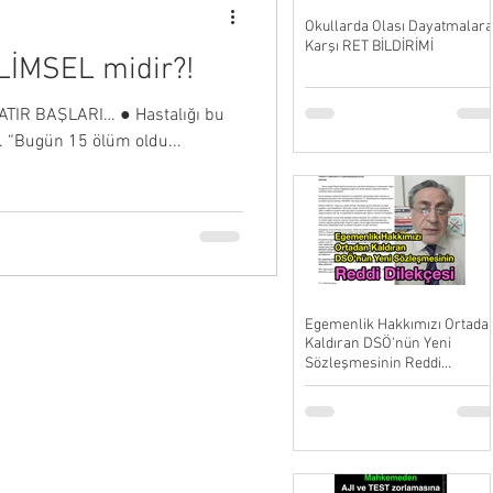
Okullarda Olası Dayatmalara
Karşı RET BİLDİRİMİ
İLİMSEL midir?!
SATIR BAŞLARI… ● Hastalığı bu
i. “Bugün 15 ölüm oldu...
Egemenlik Hakkımızı Ortada
Kaldıran DSÖ'nün Yeni
Sözleşmesinin Reddi
Dilekçesi