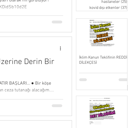
teri olarak mı görülüyor?
hastaneler
(25)
/KDidSb10d2E
kovid dışı etkenler
(37)
İklim Kanun Teklifinin REDDİ
erine Derin Bir
DİLEKÇESİ
SATIR BAŞLARI… ● Bir köşe
n ceza tutanağı alacağım....