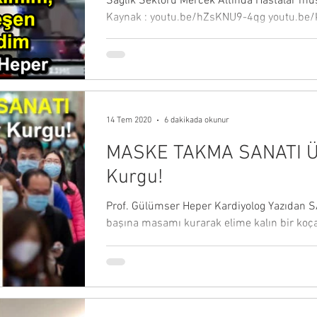
Sağlık Sektörü Mercek Altında Hastalar müş
Kaynak : youtu.be/hZsKNU9-4qg youtu.be
14 Tem 2020
6 dakikada okunur
MASKE TAKMA SANATI Üz
Kurgu!
Prof. Gülümser Heper Kardiyolog Yazıdan 
başına masamı kurarak elime kalın bir koça