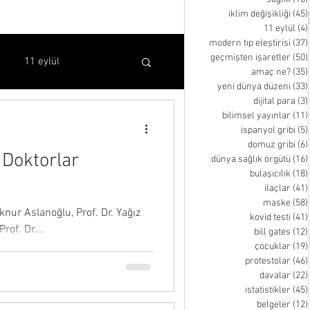
iklim değişikliği
(45)
11 eylül
(4)
modern tıp eleştirisi
(37)
geçmişten işaretler
(50)
11 eylül
amaç ne?
(35)
yeni dünya düzeni
(33)
dijital para
(3)
bilimsel yayınlar
(11)
bilimsel yayınlar
ispanyol gribi
(5)
domuz gribi
(6)
 Doktorlar
dünya sağlık örgütü
(16)
kovid testi
bill gates
bulaşıcılık
(18)
ilaçlar
(41)
maske
(58)
knur Aslanoğlu, Prof. Dr. Yağız
kovid testi
(41)
inen video
rof. Dr....
bill gates
(12)
çocuklar
(19)
protestolar
(46)
davalar
(22)
istatistikler
(45)
belgeler
(12)