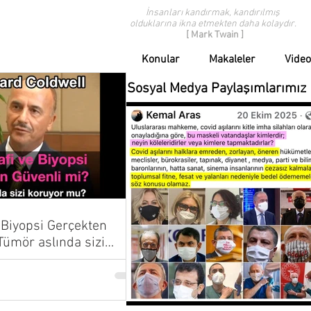
İnsanları kandırmak, kandırılmış
olduklarına ikna etmekten daha kolaydır.
[ Mark Twain ]
Konular
Makaleler
Video
Sosyal Medya Paylaşımlarımız
Biyopsi Gerçekten