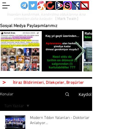
İnsanları kandırmak, kandırılmış olduklarına ikna
etmekten daha kolaydır.
[ Mark Twain ]
Sosyal Medya Paylaşımlarımız
>
İtiraz Bildirimleri, Dilekçeler, Broşürler
Kaydol
Konular
Tüm Yazılar
Tüm Yazılar
Modern Tıbbın Yalanları - Doktorlar
Anlatıyor...
aşı